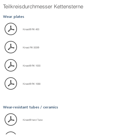
Teilkreisdurchmesser Kettensterne
Wear plates
Kinast® RK 400
Kinast RK 500®
Kinast® RK 1000
Kinast® RK 1068
Wear-resistant tubes / ceramics
Kinast® hard Tube