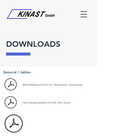
DOWNLOADS
General / tables
Werkstoffübersicht (Nummer, Bezeichnung, Verwendung)
Härte Vergleichstabelle (HV, HB, HRC, Shore)