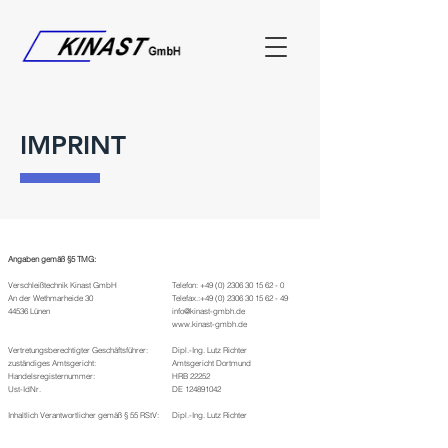
IMPRINT
Angaben gemäß §5 TMG:
Verschleißtechnik Kinast GmbH
Telefon:
+49 (0) 2306 30 15 62 - 0
An der Wethmarheide 30
Telefax.:
+49 (0) 2306 30 15 62 - 49
44536 Lünen
info@kinast-gmbh.de
www.kinast-gmbh.de
​Vertretungsberechtigter Geschäftsführer:
Dipl.-Ing. Lutz Richter
zuständiges Amtsgericht:
Amtsgericht Dortmund
Handelsregisternummer:
HRB 22252
Ust-IdNr.
DE
124891042
Inhaltlich Verantwortlicher gemäß § 55 RStV:
Dipl.-Ing. Lutz Richter